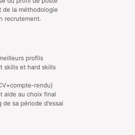
se du profil de poste
t de la méthodologie
en recrutement.
eilleurs profils
skills et hard skills
 (CV+compte-rendu)
t aide au choix final
g de sa période d'essai