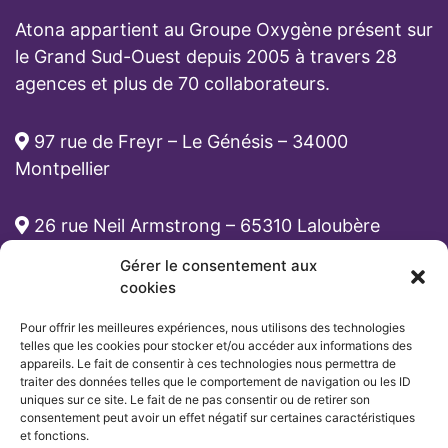
Atona appartient au Groupe Oxygène présent sur
le Grand Sud-Ouest depuis 2005 à travers 28
agences et plus de 70 collaborateurs.
97 rue de Freyr – Le Génésis – 34000
Montpellier
26 rue Neil Armstrong – 65310 Laloubère
Gérer le consentement aux
cabinet-rh@atona.fr
cookies
Pour offrir les meilleures expériences, nous utilisons des technologies
05 33 89 39 62
telles que les cookies pour stocker et/ou accéder aux informations des
appareils. Le fait de consentir à ces technologies nous permettra de
traiter des données telles que le comportement de navigation ou les ID
uniques sur ce site. Le fait de ne pas consentir ou de retirer son
consentement peut avoir un effet négatif sur certaines caractéristiques
et fonctions.