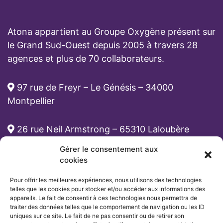
Atona appartient au Groupe Oxygène présent sur
le Grand Sud-Ouest depuis 2005 à travers 28
agences et plus de 70 collaborateurs.
97 rue de Freyr – Le Génésis – 34000
Montpellier
26 rue Neil Armstrong – 65310 Laloubère
Gérer le consentement aux
cabinet-rh@atona.fr
cookies
Pour offrir les meilleures expériences, nous utilisons des technologies
05 33 89 39 62
telles que les cookies pour stocker et/ou accéder aux informations des
appareils. Le fait de consentir à ces technologies nous permettra de
traiter des données telles que le comportement de navigation ou les ID
uniques sur ce site. Le fait de ne pas consentir ou de retirer son