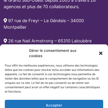
le Grand Sud-Ouest depuis 2005 à travers 28
agences et plus de 70 collaborateurs.
97 rue de Freyr – Le Génésis – 34000
Montpellier
26 rue Neil Armstrong – 65310 Laloubère
Gérer le consentement aux
cabinet-rh@atona.fr
cookies
Pour offrir les meilleures expériences, nous utilisons des technologies
05 33 89 39 62
telles que les cookies pour stocker et/ou accéder aux informations des
appareils. Le fait de consentir à ces technologies nous permettra de
traiter des données telles que le comportement de navigation ou les ID
uniques sur ce site. Le fait de ne pas consentir ou de retirer son
consentement peut avoir un effet négatif sur certaines caractéristiques
et fonctions.
Accepter