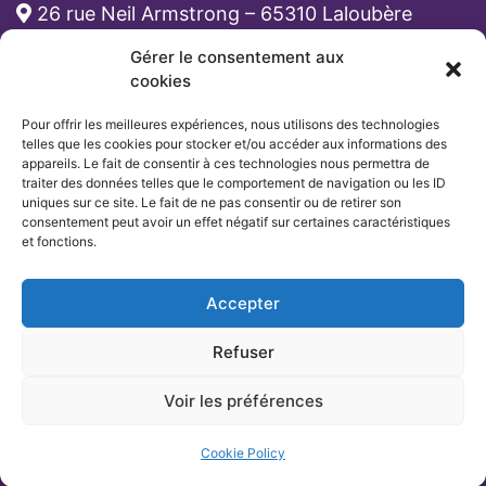
26 rue Neil Armstrong – 65310 Laloubère
Gérer le consentement aux
cabinet-rh@atona.fr
cookies
Pour offrir les meilleures expériences, nous utilisons des technologies
05 33 89 39 62
telles que les cookies pour stocker et/ou accéder aux informations des
appareils. Le fait de consentir à ces technologies nous permettra de
traiter des données telles que le comportement de navigation ou les ID
uniques sur ce site. Le fait de ne pas consentir ou de retirer son
consentement peut avoir un effet négatif sur certaines caractéristiques
et fonctions.
Accepter
Refuser
Voir les préférences
Cookie Policy