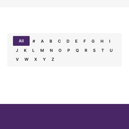
All
#
A
B
C
D
E
F
G
H
I
J
K
L
M
N
O
P
Q
R
S
T
U
V
W
X
Y
Z